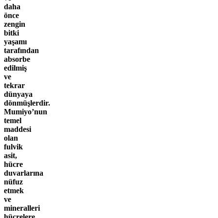
daha
önce
zengin
bitki
yaşamı
tarafından
absorbe
edilmiş
ve
tekrar
dünyaya
dönmüşlerdir.
Mumiyo’nun
temel
maddesi
olan
fulvik
asit,
hücre
duvarlarına
nüfuz
etmek
ve
mineralleri
hücrelere