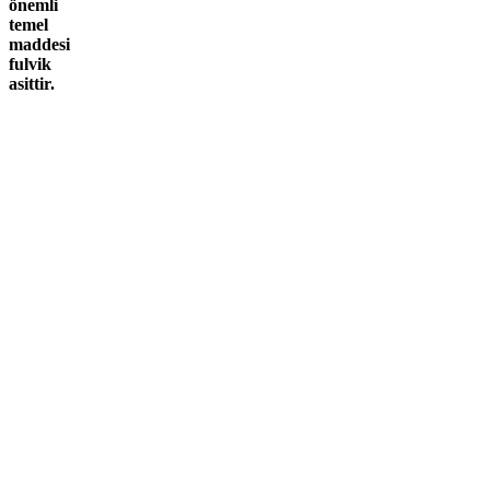
önemli
temel
maddesi
fulvik
asittir.