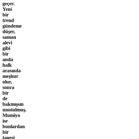
geçer.
Yeni
bir
trend
gündeme
düşer,
saman
alevi
gibi
bir
anda
halk
arasında
meşhur
olur,
sonra
bir
de
bakmışsın
unutulmuş.
Mumiyo
ise
bunlardan
bir
tanesi