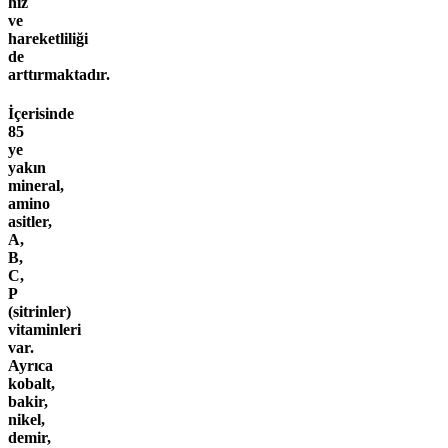
hız
ve
hareketliliği
de
arttırmaktadır.
İçerisinde
85
ye
yakın
mineral,
amino
asitler,
A,
B,
C,
P
(sitrinler)
vitaminleri
var.
Ayrıca
kobalt,
bakir,
nikel,
demir,