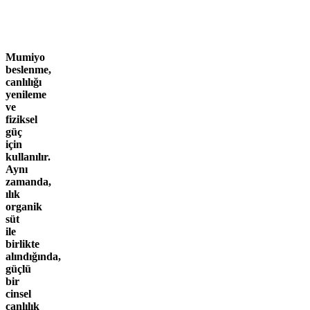
Mumiyo
beslenme,
canlılığı
yenileme
ve
fiziksel
güç
için
kullanılır.
Aynı
zamanda,
ılık
organik
süt
ile
birlikte
alındığında,
güçlü
bir
cinsel
canlılık