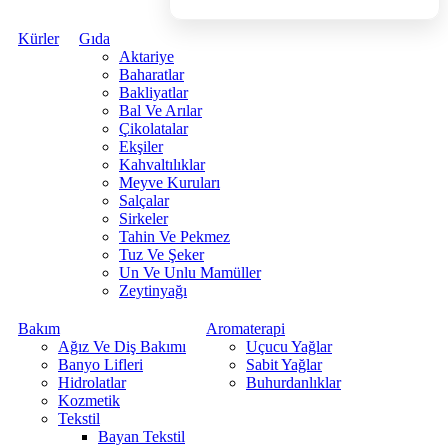
Kürler
Gıda
Aktariye
Baharatlar
Bakliyatlar
Bal Ve Arılar
Çikolatalar
Ekşiler
Kahvaltılıklar
Meyve Kuruları
Salçalar
Sirkeler
Tahin Ve Pekmez
Tuz Ve Şeker
Un Ve Unlu Mamüller
Zeytinyağı
Bakım
Aromaterapi
Ağız Ve Diş Bakımı
Uçucu Yağlar
Banyo Lifleri
Sabit Yağlar
Hidrolatlar
Buhurdanlıklar
Kozmetik
Tekstil
Bayan Tekstil