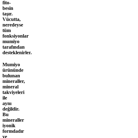
fito-
besin
taşır.
Vücutta,
neredeyse
tüm
fonksiyonlar
mumiyo
tarafından
desteklenirler.
Mumiyo
ürününde
bulunan
mineraller,
mineral
takviyeleri
ile
aynı
değildir.
Bu
mineraller
iyonik
formdadır
ve