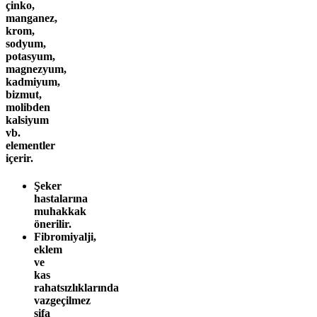
çinko,
manganez,
krom,
sodyum,
potasyum,
magnezyum,
kadmiyum,
bizmut,
molibden
kalsiyum
vb.
elementler
içerir.
Şeker
hastalarına
muhakkak
önerilir.
Fibromiyalji,
eklem
ve
kas
rahatsızlıklarında
vazgeçilmez
şifa