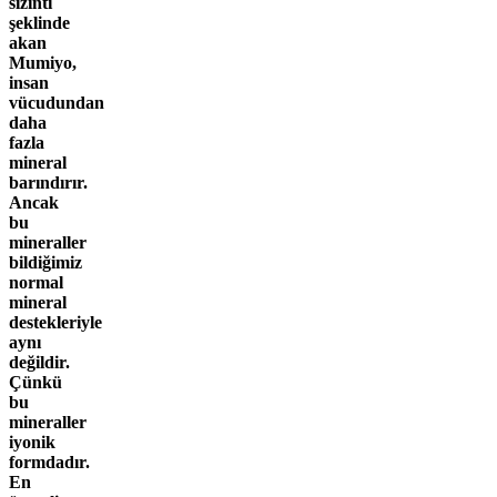
sızıntı
şeklinde
akan
Mumiyo,
insan
vücudundan
daha
fazla
mineral
barındırır.
Ancak
bu
mineraller
bildiğimiz
normal
mineral
destekleriyle
aynı
değildir.
Çünkü
bu
mineraller
iyonik
formdadır
.
En