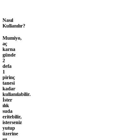
Nasıl
Kullanılır?
Mumiyo,
aç
karna
günde
2
defa
1
pirinç
tanesi
kadar
kullanılabilir.
İster
ılık
suda
eritebilir,
isterseniz
yutup
üzerine
su