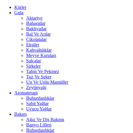
Kürler
Gıda
Aktariye
Baharatlar
Bakliyatlar
Bal Ve Arılar
Çikolatalar
Ekşiler
Kahvaltılıklar
Meyve Kuruları
Salçalar
Sirkeler
Tahin Ve Pekmez
Tuz Ve Şeker
Un Ve Unlu Mamüller
Zeytinyağı
Aromaterapi
Buhurdanlıklar
Sabit Yağlar
Uçucu Yağlar
Bakım
Ağız Ve Diş Bakımı
Banyo Lifleri
Buhurdanlıklar