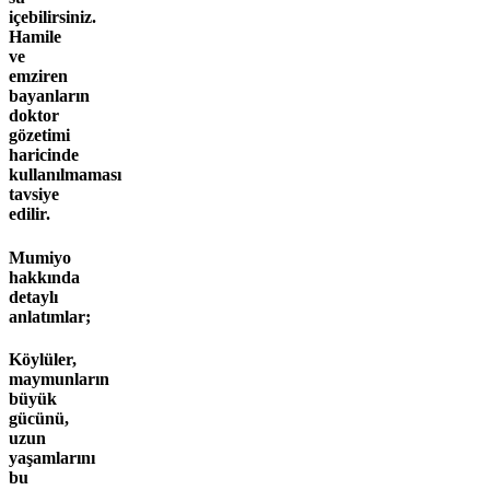
içebilirsiniz.
Hamile
ve
emziren
bayanların
doktor
gözetimi
haricinde
kullanılmaması
tavsiye
edilir.
Mumiyo
hakkında
detaylı
anlatımlar;
Köylüler,
maymunların
büyük
gücünü,
uzun
yaşamlarını
bu