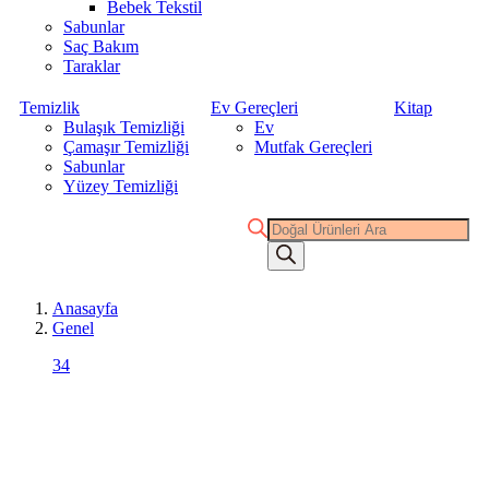
Bebek Tekstil
Sabunlar
Saç Bakım
Taraklar
Temizlik
Ev Gereçleri
Kitap
Bulaşık Temizliği
Ev
Çamaşır Temizliği
Mutfak Gereçleri
Sabunlar
Yüzey Temizliği
Products
search
Anasayfa
Genel
34