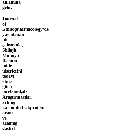
anlamına
gelir.
Journal
of
Ethnopharmacology‘de
yayınlanan
bir
çalışmada,
Shilajit
Mumiyo
İlacının
mide
ülserlerini
tedavi
etme
gücü
incelenmiştir.
Araştırmacılar,
artmış
karbonhidrat/protein
oranı
ve
azalmış
gastrit