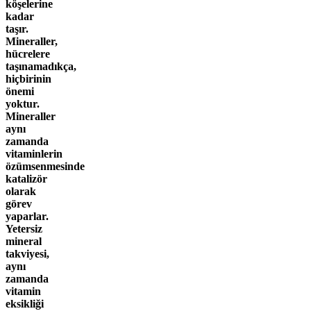
köşelerine
kadar
taşır.
Mineraller,
hücrelere
taşınamadıkça,
hiçbirinin
önemi
yoktur.
Mineraller
aynı
zamanda
vitaminlerin
özümsenmesinde
katalizör
olarak
görev
yaparlar.
Yetersiz
mineral
takviyesi,
aynı
zamanda
vitamin
eksikliği