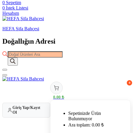
0
Sepetim
0
İstek Listesi
Hesabım
HEFA Şifa Bahçesi
Doğallığın Adresi
Products
search
0
0.00
₺
Giriş Yap/Kayıt
Ol
Sepetinizde Ürün
Bulunmuyor
Ara toplam:
0.00
₺