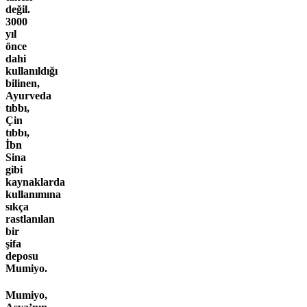
değil.
3000
yıl
önce
dahi
kullanıldığı
bilinen,
Ayurveda
tıbbı,
Çin
tıbbı,
İbn
Sina
gibi
kaynaklarda
kullanımına
sıkça
rastlanılan
bir
şifa
deposu
Mumiyo.
Mumiyo,