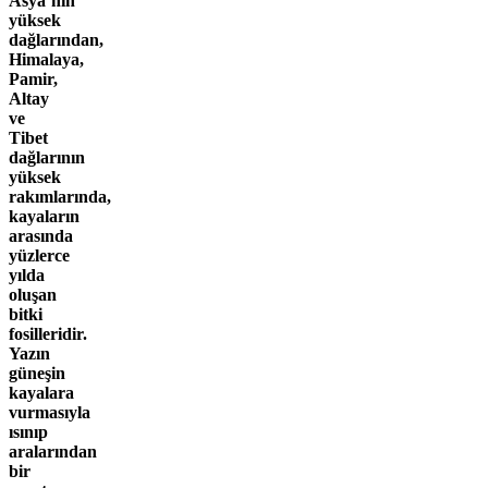
Asya’nın
yüksek
dağlarından,
Himalaya,
Pamir,
Altay
ve
Tibet
dağlarının
yüksek
rakımlarında,
kayaların
arasında
yüzlerce
yılda
oluşan
bitki
fosilleridir
.
Yazın
güneşin
kayalara
vurmasıyla
ısınıp
aralarından
bir