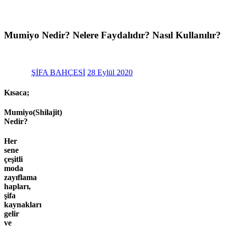
Mumiyo Nedir? Nelere Faydalıdır? Nasıl Kullanılır?
Posted
on
ŞİFA BAHÇESİ
28 Eylül 2020
Kısaca;
Mumiyo(Shilajit)
Nedir?
Her
sene
çeşitli
moda
zayıflama
hapları,
şifa
kaynakları
gelir
ve