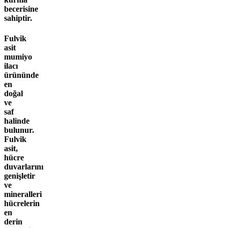
becerisine
sahiptir.
Fulvik
asit
mumiyo
ilacı
ürününde
en
doğal
ve
saf
halinde
bulunur.
Fulvik
asit,
hücre
duvarlarını
genişletir
ve
mineralleri
hücrelerin
en
derin