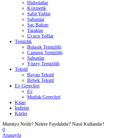
Hidrolatlar
Kozmetik
Sabit Yağlar
Sabunlar
Saç Bakım
Taraklar
Uçucu Yağlar
Temizlik
Bulaşık Temizliği
Çamaşır Temizliği
Sabunlar
Yüzey Temizliği
Tekstil
Bayan Tekstil
Bebek Tekstil
Ev Gereçleri
Ev
Mutfak Gereçleri
Kitap
İndirim
Kürler
Mumiyo Nedir? Nelere Faydalıdır? Nasıl Kullanılır?
0
Anasayfa