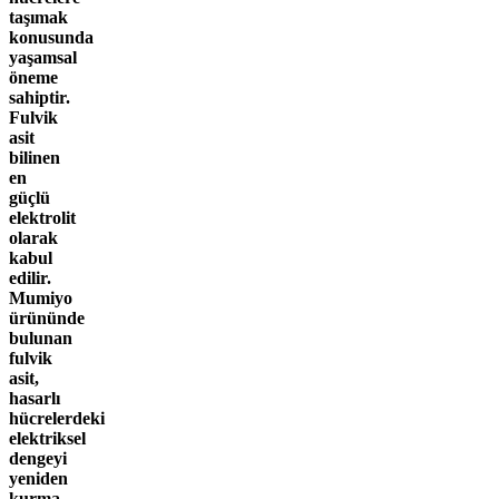
taşımak
konusunda
yaşamsal
öneme
sahiptir.
Fulvik
asit
bilinen
en
güçlü
elektrolit
olarak
kabul
edilir.
Mumiyo
ürününde
bulunan
fulvik
asit,
hasarlı
hücrelerdeki
elektriksel
dengeyi
yeniden
kurma