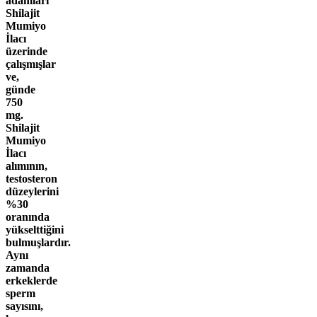
adamları
Shilajit
Mumiyo
İlacı
üzerinde
çalışmışlar
ve,
günde
750
mg.
Shilajit
Mumiyo
İlacı
alımının,
testosteron
düzeylerini
%30
oranında
yükselttiğini
bulmuşlardır.
Aynı
zamanda
erkeklerde
sperm
sayısını,