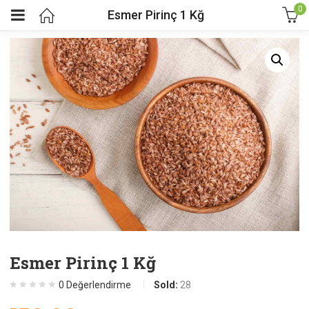
0
Esmer Pirinç 1 Kğ
menu (Gıda)
menu (Aromaterapi)
menu (Bakım)
enu (Temizlik)
enu (Tekstil)
enu (Ev Gereçleri)
Esmer Pirinç 1 Kğ
0
Değerlendirme
Sold:
28