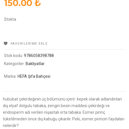
150.00
₺
Stokta
FAVORILERIME EKLE
Stok kodu:
9786058398788
Kategoriler:
Bakliyatlar
Marka:
HEFA Şifa Bahçesi
hububat çekirdeğinin üç bölümünü içerir: kepek olarak adlandırılan
dış elyaf dolgulu tabaka, zengin besin maddesi çekirdeği ve
endosperm adı verilen nişastalı orta tabaka. Esmer pirinç
tüketilmeden önce dış kabuğu çıkarılır. Peki, esmer pirincin faydaları
nelerdir?