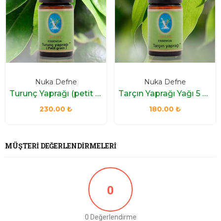
Nuka Defne
Nuka Defne
Turunç Yaprağı (petit Grain) Yağı 10 Ml
Tarçın Yaprağı Yağı 5 Ml.
230.00
₺
180.00
₺
MÜŞTERI DEĞERLENDIRMELERI
0
0 Değerlendirme