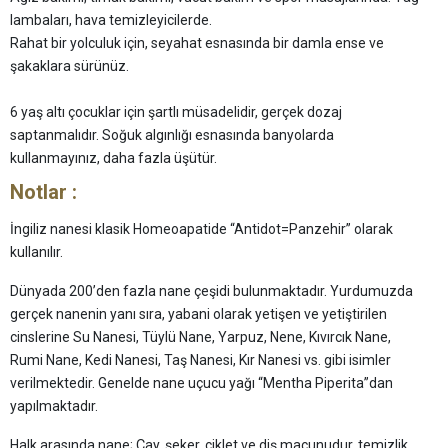
lambaları, hava temizleyicilerde.
Rahat bir yolculuk için, seyahat esnasında bir damla ense ve
şakaklara sürünüz.
6 yaş altı çocuklar için şartlı müsadelidir, gerçek dozaj
saptanmalıdır. Soğuk algınlığı esnasında banyolarda
kullanmayınız, daha fazla üşütür.
Notlar :
İngiliz nanesi klasik Homeoapatide “Antidot=Panzehir” olarak
kullanılır.
Dünyada 200’den fazla nane çeşidi bulunmaktadır. Yurdumuzda
gerçek nanenin yanı sıra, yabani olarak yetişen ve yetiştirilen
cinslerine Su Nanesi, Tüylü Nane, Yarpuz, Nene, Kıvırcık Nane,
Rumi Nane, Kedi Nanesi, Taş Nanesi, Kır Nanesi vs. gibi isimler
verilmektedir. Genelde nane uçucu yağı “Mentha Piperita”dan
yapılmaktadır.
Halk arasında nane; Çay, şeker, ciklet ve diş macunudur, temizlik,