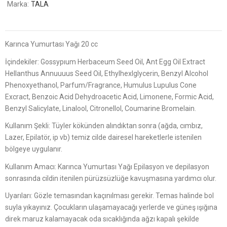
Marka:
TALA
Karınca Yumurtası Yağı 20 cc
İçindekiler: Gossypıum Herbaceum Seed Oil, Ant Egg Oil Extract
Hellanthus Annuuuus Seed Oil, Ethylhexlglycerin, Benzyl Alcohol
Phenoxyethanol, Parfum/Fragrance, Humulus Lupulus Cone
Excract, Benzoic Acid Dehydroacetic Acid, Limonene, Formic Acid,
Benzyl Salicylate, Linalool, Citronellol, Coumarine Bromelain.
Kullanım Şekli: Tüyler kökünden alındıktan sonra (ağda, cımbız,
Lazer, Epilatör, ip vb) temiz cilde dairesel hareketlerle istenilen
bölgeye uygulanır.
Kullanım Amacı: Karınca Yumurtası Yağı Epilasyon ve depilasyon
sonrasında cildin itenilen pürüzsüzlüğe kavuşmasına yardımcı olur.
Uyarıları: Gözle temasından kaçınılması gerekir. Temas halinde bol
suyla yıkayınız. Çocukların ulaşamayacağı yerlerde ve güneş ışığına
direk maruz kalamayacak oda sıcaklığında ağzı kapalı şekilde