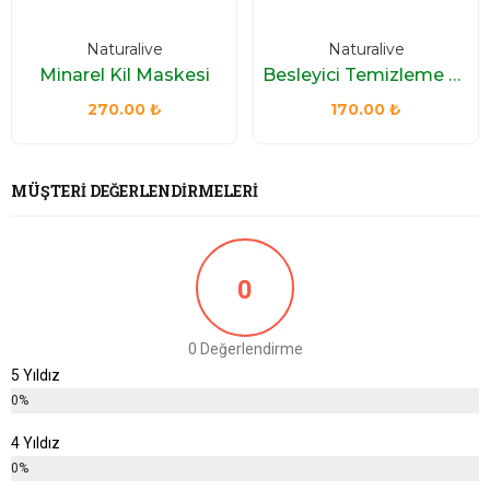
Naturalive
Naturalive
Minarel Kil Maskesi
Besleyici Temizleme Sütü 150 ml
270.00
₺
170.00
₺
MÜŞTERI DEĞERLENDIRMELERI
0
0 Değerlendirme
5 Yıldız
0%
4 Yıldız
0%