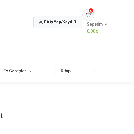
0
Giriş Yap/Kayıt Ol
Sepetim
0.00
₺
Ev Gereçleri
Kitap
i