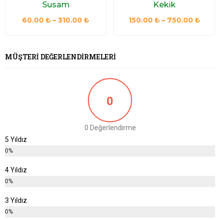
Susam
Kekik
Fiyat
Fiyat
60.00
₺
–
310.00
₺
150.00
₺
–
750.00
₺
aralığı:
aralığ
60.00 ₺
150.0
-
-
MÜŞTERI DEĞERLENDIRMELERI
310.00 ₺
750.
0
0 Değerlendirme
5 Yıldız
0%
4 Yıldız
0%
3 Yıldız
0%