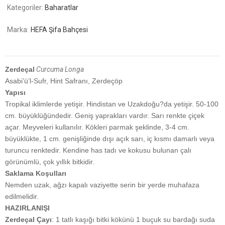
Kategoriler:
Baharatlar
Marka:
HEFA Şifa Bahçesi
Zerdeçal
Curcuma Longa
Asabi’ü’l-Sufr, Hint Safranı, Zerdeçöp
Yapısı
Tropikal iklimlerde yetişir. Hindistan ve Uzakdoğu?da yetişir. 50-100
cm. büyüklüğündedir. Geniş yaprakları vardır. Sarı renkte çiçek
açar. Meyveleri kullanılır. Kökleri parmak şeklinde, 3-4 cm.
büyüklükte, 1 cm. genişliğinde dışı açık sarı, iç kısmı damarlı veya
turuncu renktedir. Kendine has tadı ve kokusu bulunan çalı
görünümlü, çok yıllık bitkidir.
Saklama Koşulları
Nemden uzak, ağzı kapalı vaziyette serin bir yerde muhafaza
edilmelidir.
HAZIRLANIŞI
Zerdeçal Çayı
: 1 tatlı kaşığı bitki kökünü 1 buçuk su bardağı suda