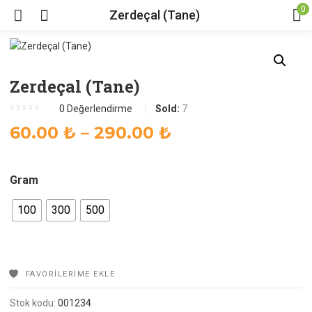
0
Zerdeçal (Tane)
Zerdeçal (Tane)
0
Değerlendirme
Sold:
7
Fiyat
60.00
₺
–
290.00
₺
aralığı:
60.00 ₺
Gram
-
290.00 ₺
100
300
500
FAVORILERIME EKLE
Stok kodu:
001234