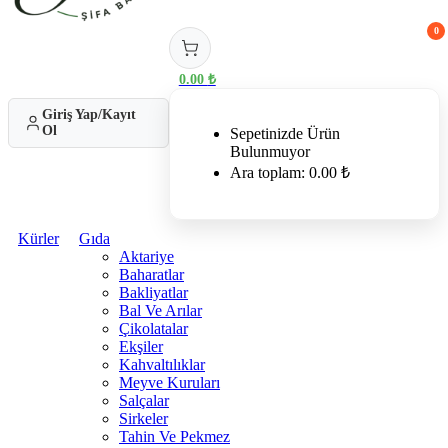
0
0.00
₺
Giriş Yap/Kayıt
Ol
Sepetinizde Ürün
Bulunmuyor
Ara toplam:
0.00
₺
Kürler
Gıda
Aktariye
Baharatlar
Bakliyatlar
Bal Ve Arılar
Çikolatalar
Ekşiler
Kahvaltılıklar
Meyve Kuruları
Salçalar
Sirkeler
Tahin Ve Pekmez