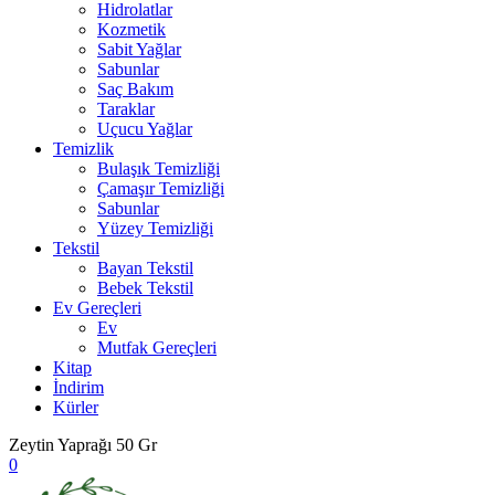
Hidrolatlar
Kozmetik
Sabit Yağlar
Sabunlar
Saç Bakım
Taraklar
Uçucu Yağlar
Temizlik
Bulaşık Temizliği
Çamaşır Temizliği
Sabunlar
Yüzey Temizliği
Tekstil
Bayan Tekstil
Bebek Tekstil
Ev Gereçleri
Ev
Mutfak Gereçleri
Kitap
İndirim
Kürler
Zeytin Yaprağı 50 Gr
0