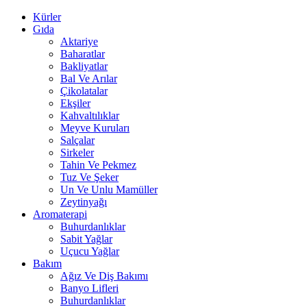
Kürler
Gıda
Aktariye
Baharatlar
Bakliyatlar
Bal Ve Arılar
Çikolatalar
Ekşiler
Kahvaltılıklar
Meyve Kuruları
Salçalar
Sirkeler
Tahin Ve Pekmez
Tuz Ve Şeker
Un Ve Unlu Mamüller
Zeytinyağı
Aromaterapi
Buhurdanlıklar
Sabit Yağlar
Uçucu Yağlar
Bakım
Ağız Ve Diş Bakımı
Banyo Lifleri
Buhurdanlıklar