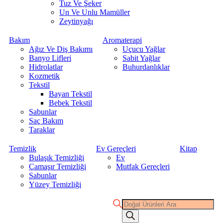
Tuz Ve Şeker
Un Ve Unlu Mamüller
Zeytinyağı
Bakım
Aromaterapi
Ağız Ve Diş Bakımı
Uçucu Yağlar
Banyo Lifleri
Sabit Yağlar
Hidrolatlar
Buhurdanlıklar
Kozmetik
Tekstil
Bayan Tekstil
Bebek Tekstil
Sabunlar
Saç Bakım
Taraklar
Temizlik
Ev Gereçleri
Kitap
Bulaşık Temizliği
Ev
Çamaşır Temizliği
Mutfak Gereçleri
Sabunlar
Yüzey Temizliği
Products
search