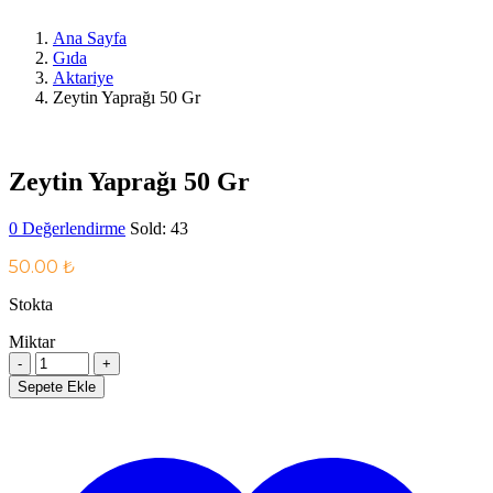
Ana Sayfa
Gıda
Aktariye
Zeytin Yaprağı 50 Gr
Zeytin Yaprağı 50 Gr
0
Değerlendirme
Sold:
43
50.00
₺
Stokta
Miktar
Miktar
Sepete Ekle