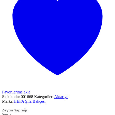
Favorilerime ekle
Stok kodu:
001668
Kategoriler:
Aktariye
Marka:
HEFA Şifa Bahçesi
Zeytin Yaprağı
Yapısı