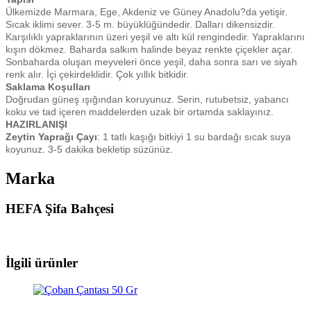
Ülkemizde Marmara, Ege, Akdeniz ve Güney Anadolu?da yetişir.
Sıcak iklimi sever. 3-5 m. büyüklüğündedir. Dalları dikensizdir.
Karşılıklı yapraklarının üzeri yeşil ve altı kül rengindedir. Yapraklarını
kışın dökmez. Baharda salkım halinde beyaz renkte çiçekler açar.
Sonbaharda oluşan meyveleri önce yeşil, daha sonra sarı ve siyah
renk alır. İçi çekirdeklidir. Çok yıllık bitkidir.
Saklama Koşulları
Doğrudan güneş ışığından koruyunuz. Serin, rutubetsiz, yabancı
koku ve tad içeren maddelerden uzak bir ortamda saklayınız.
HAZIRLANIŞI
Zeytin Yaprağı Çayı
: 1 tatlı kaşığı bitkiyi 1 su bardağı sıcak suya
koyunuz. 3-5 dakika bekletip süzünüz.
Marka
HEFA Şifa Bahçesi
İlgili ürünler